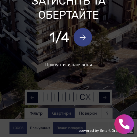
ЗАТИСНІТЬ ТА
ОБЕРТАЙТЕ
1
/
4
Пропустити навчання
|
|
|
|
ПН
|
|
|
|
|
СX
|
|
|
|
|
|
|
|
|
|
|
Фільтр
Квартири
Поверхи
?
LOGOS
Планування
Плани поверхів
Квартири
Поверх
powered by Smart Orange